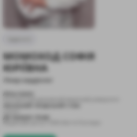
Кардіологія
МОМОХОД СОФІЯ
ЮРІЇВНА
Лікар-кардіолог
Alma mater:
Полтавський державний медичний університет
Загальний лікарський стаж:
2 роки
Де працює лікар:
Медичний центр «100% Життя Полтава»