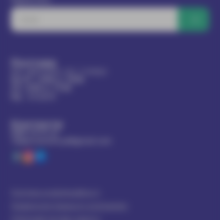
Полтава
Вул. Дмитрієва, 6Д, 2 поверх
Пн-Пт
з
8:00
до
19:00
Сб
з
8:00
до
17:00
Нд
- вихідний
Контакти
0800-33-01-07
100percentlife.pl@gmail.com
Політика конфіденційності
Правила внутрішнього розпорядку
Публічний договір-оферта