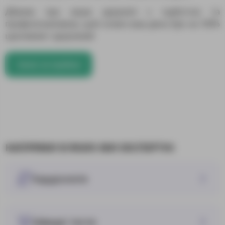
Дбаємо про ваше здоров’я з турботою та
професіоналізмом, щоб кожен ваш день був на 100%
щасливим і здоровим!
Запис на прийом
НАПРЯМИ В ЯКИХ МИ ЕКСПЕРТНІ
Кардіологія
Швидкі тести