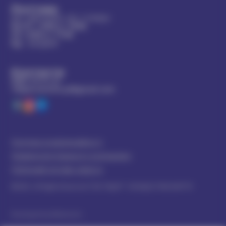
Полтава
Вул. Дмитрієва, 6Д, 2 поверх
Пн-Пт
з
8:00
до
19:00
Сб
з
8:00
до
17:00
Нд
- вихідний
Контакти
0800-33-01-07
100percentlife.pl@gmail.com
Політика конфіденційності
Правила внутрішнього розпорядку
Публічний договір-оферта
©2025. All Rights Reserved ТОВ "МЦЗР" 100 ВІДСОТКІВ ЖИТТЯ
Developed by Webrarium