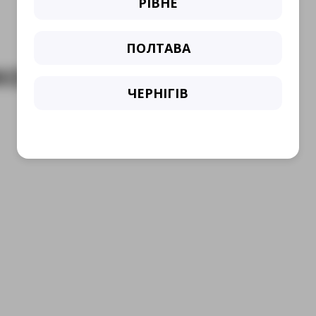
РІВНЕ
ПОЛТАВА
КОЛОГІЯ"
ЧЕРНІГІВ